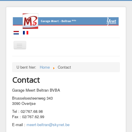
Home
U bent hier:
Home
Contact
Over garage Meert Beltran
Contact
Diensten
Tweedehandswagen
Garage Meert Beltran BVBA
Brusselsesteenweg 343
Moto Corner
3090 Overijse
Humanitair project
Tel : 02/767.68.98
Fax : 02/767.62.99
Contact
E-mail :
meert-beltran@skynet.be